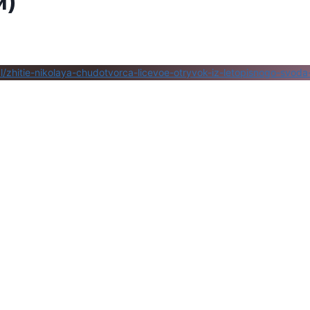
и)
al/zhitie-nikolaya-chudotvorca-licevoe-otryvok-iz-letopisnogo-svoda