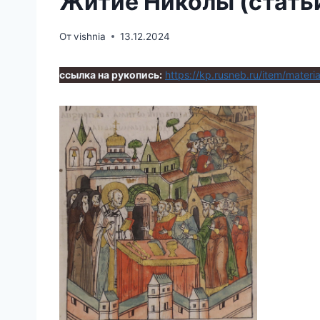
Житие Николы (стать
От
vishnia
13.12.2024
ссылка на рукопись:
https://kp.rusneb.ru/item/materi