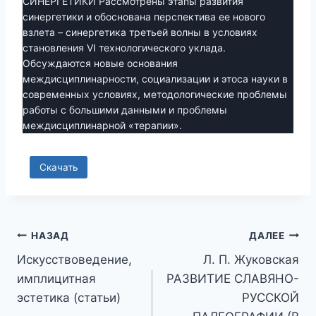
СИНЕРГЕТИКИ Рассмотрены этапы развития
синергетики и обоснована перспектива ее нового
взлета – синергетика третьей волны в условиях
становления VI технологического уклада.
Обсуждаются новые основания
междисциплинарности, социализации и этоса науки в
современных условиях, методологические проблемы
работы с большими данными и проблемы
междисциплинарной «терапии».
Скачать
Навигация
НАЗАД
ДАЛЕЕ
Искусствоведение,
Л. П. Жуковская
по
имплицитная
РАЗВИТИЕ СЛАВЯНО-
записям
эстетика (статьи)
РУССКОЙ