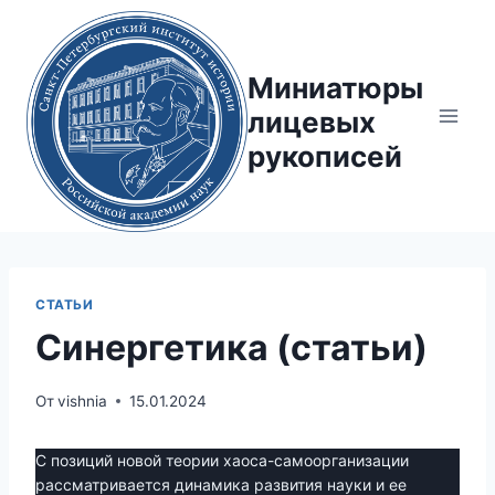
Перейти
к
содержимому
Миниатюры
лицевых
рукописей
СТАТЬИ
Синергетика (статьи)
От
vishnia
15.01.2024
С позиций новой теории хаоса-самоорганизации
рассматривается динамика развития науки и ее