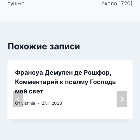
записям
тушью
около 1720)
Похожие записи
Франсуа Демулен де Рошфор,
Комментарий к псалму Господь
мой свет
От
vishnia
27.11.2023