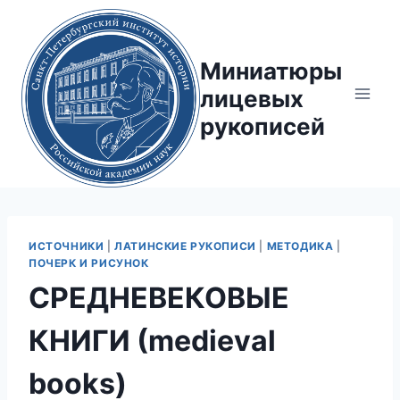
Перейти
к
содержимому
Миниатюры
лицевых
рукописей
ИСТОЧНИКИ
|
ЛАТИНСКИЕ РУКОПИСИ
|
МЕТОДИКА
|
ПОЧЕРК И РИСУНОК
СРЕДНЕВЕКОВЫЕ
КНИГИ (medieval
books)