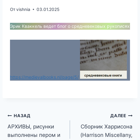
От
vishnia
03.01.2025
Эрик Кваккель ведет блог о средневековых рукописях
https://medievalbooks.nl/page/5/
Навигация
НАЗАД
ДАЛЕЕ
АРХИВЫ, рисунки
Сборник Харрисона
по
выполнены пером и
(Harrison Miscellany,