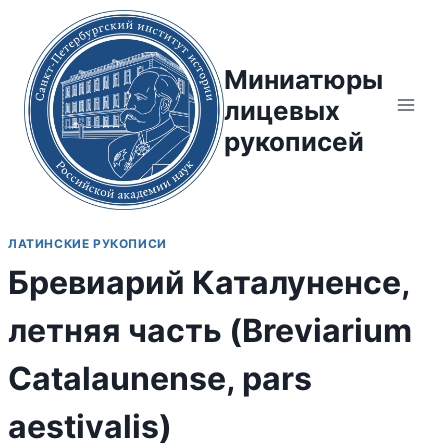
Перейти
к
содержимому
Миниатюры
лицевых
рукописей
ЛАТИНСКИЕ РУКОПИСИ
Бревиарий Каталуненсе,
летняя часть (Breviarium
Catalaunense, pars
aestivalis)