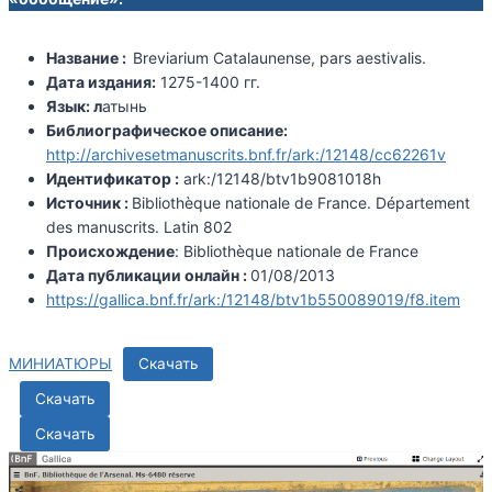
Название :
Breviarium Catalaunense, pars aestivalis.
Дата издания:
1275-1400 гг.
Язык: л
атынь
Библиографическое описание:
http://archivesetmanuscrits.bnf.fr/ark:/12148/cc62261v
Идентификатор :
ark:/12148/btv1b9081018h
Источник :
Bibliothèque nationale de France. Département
des manuscrits. Latin 802
Происхождение
: Bibliothèque nationale de France
Дата публикации онлайн :
01/08/2013
https://gallica.bnf.fr/ark:/12148/btv1b550089019/f8.item
МИНИАТЮРЫ
Скачать
Скачать
Скачать