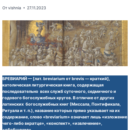
От
vishnia
27.11.2023
БРЕВИАРИЙ — [лат. breviarium от brevis — краткий],
католическая литургическая книга, содержащая
последовательно всех служб суточного, седмичного и
годового богослужебных кругов. В отличие от других
латинских богослужебных книг (Миссала, Понтификала,
Ритуала и т. п.), название которых прямо указывает на их
содержание, слово «breviarium» означает лишь «изложение
чего-либо вкратце», «конспект», «извлечение»,
«обобщение».