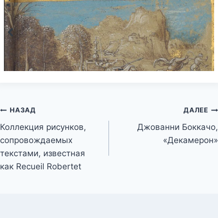
Навигация
НАЗАД
ДАЛЕЕ
Коллекция рисунков,
Джованни Боккачо,
по
сопровождаемых
«Декамерон»
записям
текстами, известная
как Recueil Robertet