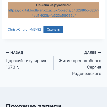
Ссылка на рукопись:
https://digital.bodleian.ox.ac.uk/objects/b4d2880c-6267-
4ad1-923b-fa323c58052b/
Christ-Church-MS-92
Скачать
Навигация
НАЗАД
ДАЛЕЕ
Царский титулярник
Житие преподобного
по
1673 г.
Сергия
записям
Радонежского
Похожие записи