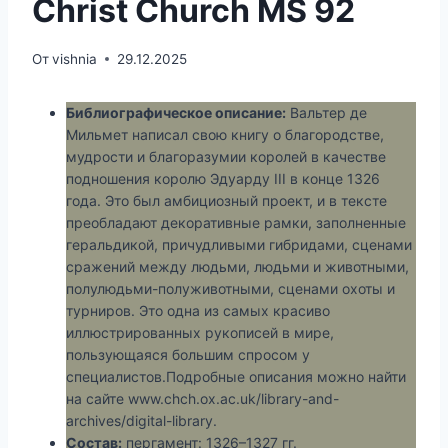
Christ Church MS 92
От
vishnia
29.12.2025
Библиографическое описание:
Вальтер де
Мильмет написал свою книгу о благородстве,
мудрости и благоразумии королей в качестве
подношения королю Эдуарду III в конце 1326
года. Это был амбициозный проект, и в тексте
преобладают декоративные рамки, заполненные
геральдикой, причудливыми гибридами, сценами
сражений между людьми, людьми и животными,
полулюдьми-полуживотными, сценами охоты и
турниров. Это одна из самых красиво
иллюстрированных рукописей в мире,
пользующаяся большим спросом у
специалистов.Подробные описания можно найти
на сайте www.chch.ox.ac.uk/library-and-
archives/digital-library.
Состав:
пергамент: 1326–1327 гг.