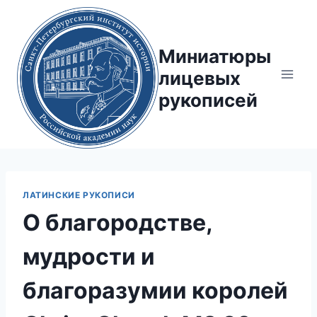
Перейти
к
содержимому
Миниатюры
лицевых
рукописей
ЛАТИНСКИЕ РУКОПИСИ
О благородстве,
мудрости и
благоразумии королей