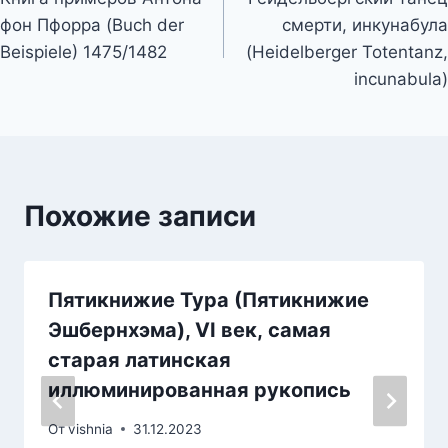
по
фон Пфорра (Buch der
смерти, инкунабула
записям
Beispiele) 1475/1482
(Heidelberger Totentanz,
incunabula)
Похожие записи
Пятикнижие Тура (Пятикнижие
Эшбернхэма), VI век, самая
старая латинская
иллюминированная рукопись
От
vishnia
31.12.2023