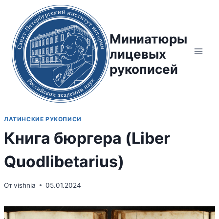
Перейти
к
содержимому
Миниатюры
лицевых
рукописей
ЛАТИНСКИЕ РУКОПИСИ
Книга бюргера (Liber
Quodlibetarius)
От
vishnia
05.01.2024