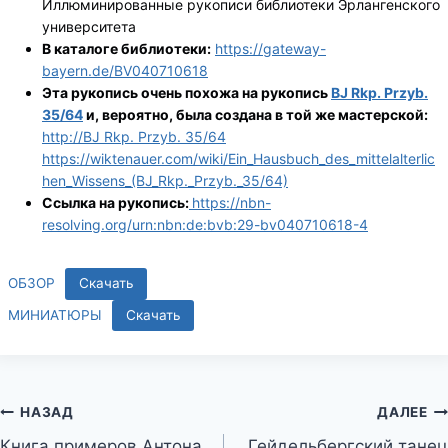
Иллюминированные рукописи библиотеки Эрлангенского
университета
В каталоге библиотеки:
https://gateway-
bayern.de/BV040710618
Эта рукопись очень похожа на рукопись
BJ Rkp. Przyb.
35/64
и, вероятно, была создана в той же мастерской:
http://BJ Rkp. Przyb. 35/64
https://wiktenauer.com/wiki/Ein_Hausbuch_des_mittelalterlic
hen_Wissens_(BJ_Rkp._Przyb._35/64)
Ссылка на рукопись:
https://nbn-
resolving.org/urn:nbn:de:bvb:29-bv040710618-4
ОБЗОР
Скачать
МИНИАТЮРЫ
Скачать
Навигация
НАЗАД
ДАЛЕЕ
Книга примеров Антона
Гейдельбергский танец