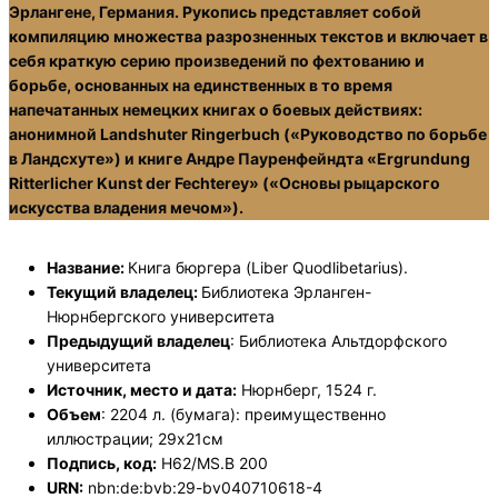
Эрлангене, Германия. Рукопись представляет собой
компиляцию множества разрозненных текстов и включает в
себя краткую серию произведений по фехтованию и
борьбе, основанных на единственных в то время
напечатанных немецких книгах о боевых действиях:
анонимной Landshuter Ringerbuch («Руководство по борьбе
в Ландсхуте») и книге Андре Пауренфейндта «Ergrundung
Ritterlicher Kunst der Fechterey» («Основы рыцарского
искусства владения мечом»).
Название:
Книга бюргера (Liber Quodlibetarius).
Текущий владелец:
Библиотека Эрланген-
Нюрнбергского университета
Предыдущий владелец
: Библиотека Альтдорфского
университета
Источник, место и дата:
Нюрнберг, 1524 г.
Объем
: 2204 л. (бумага): преимущественно
иллюстрации; 29х21см
Подпись, код:
H62/MS.B 200
URN:
nbn:de:bvb:29-bv040710618-4