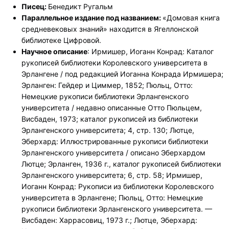
Писец:
Бенедикт Ругальм
Параллельное издание под названием:
«Домовая книга
средневековых знаний» находится в Ягеллонской
библиотеке Цифровой.
Научное описание
: Ирмишер, Иоганн Конрад: Каталог
рукописей библиотеки Королевского университета в
Эрлангене / под редакцией Иоганна Конрада Ирмишера;
Эрланген: Гейдер и Циммер, 1852; Пюльц, Отто:
Немецкие рукописи библиотеки Эрлангенского
университета / недавно описанные Отто Пюльцем,
Висбаден, 1973; каталог рукописей из библиотеки
Эрлангенского университета; 4, стр. 130; Лютце,
Эберхард: Иллюстрированные рукописи библиотеки
Эрлангенского университета / описано Эберхардом
Лютце; Эрланген, 1936 г., каталог рукописей библиотеки
Эрлангенского университета; 6, стр. 58; Ирмишер,
Иоганн Конрад: Рукописи из библиотеки Королевского
университета в Эрлангене; Пюльц, Отто: Немецкие
рукописи библиотеки Эрлангенского университета. —
Висбаден: Харрасовиц, 1973 г.; Лютце, Эберхард: