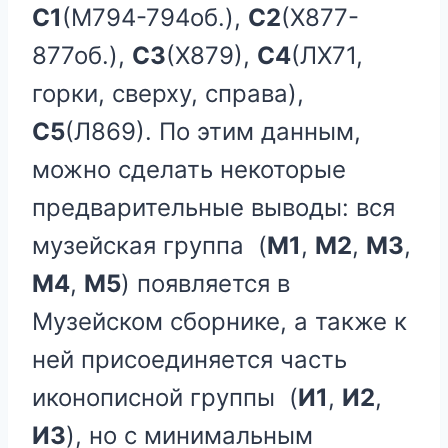
С1
(М794-794об.),
С2
(Х877-
877об.),
С3
(Х879),
С4
(ЛХ71,
горки, сверху, справа),
С5
(Л869). По этим данным,
можно сделать некоторые
предварительные выводы: вся
музейская группа (
М1
,
М2
,
М3
,
М4
,
М5
) появляется в
Музейском сборнике, а также к
ней присоединяется часть
иконописной группы (
И1
,
И2
,
И3
), но с минимальным