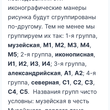
иконографические манеры
рисунка будут сгруппированы
по-другому. Тем не менее мы
группируем их так: 1-я группа,
музейская
,
М1
,
М2
,
М3
,
М4
,
М5
; 2-я группа,
иконописная
,
И1
,
И2
,
И3
,
И4
; 3-я группа,
александрийская
,
А1
,
А2
; 4-я
группа,
северная
,
С1
,
С2
,
С3
,
С4
,
С5
. Названия групп чисто
условны: музейская в честь