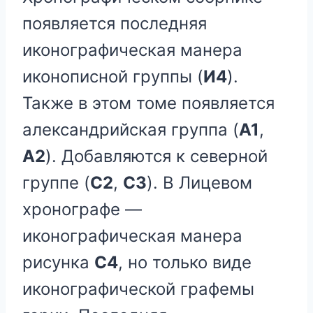
появляется последняя
иконографическая манера
иконописной группы (
И4
).
Также в этом томе появляется
александрийская группа (
А1
,
А2
). Добавляются к северной
группе (
С2
,
С3
). В Лицевом
хронографе —
иконографическая манера
рисунка
С4
, но только виде
иконографической графемы