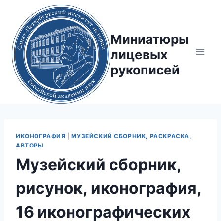
Перейти
к
содержимому
Миниатюры
лицевых
рукописей
ИКОНОГРАФИЯ
|
МУЗЕЙСКИЙ СБОРНИК, РАСКРАСКА,
АВТОРЫ
Музейский сборник,
рисунок, иконография,
16 иконографических