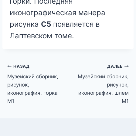
горки. Последняя
иконографическая манера
рисунка
С5
появляется в
Лаптевском томе.
Навигация
НАЗАД
ДАЛЕЕ
Музейский сборник,
Музейский сборник,
по
рисунок,
рисунок,
записям
иконография, горка
иконография, шлем
М1
М1