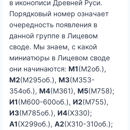
в иконописи Древней Руси.
Порядковый номер означает
очередность появления в
данной группе в Лицевом
своде. Мы знаем, с какой
миниатюры в Лицевом своде
они начинаются:
М1
(М2об.),
М2
(М295об.),
М3
(М353-
354об.),
М4
(М361),
М5
(М758);
И1
(М600-600об.),
И2
(М755),
И3
(М785об.),
И4
(Х330);
А1
(Х299об.),
А2
(Х310-310об.);