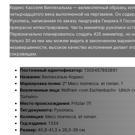
Кодекс Касселя Виллехальма — великолепный образец ил
четырнадцатого века выполненной на пергамене. Он содерж
Рукопись, написанная по заказу ландграфа Генриха II Гессе
прекрасно иллюстрирована. Часть миниатюр рукописи ос
Первоначально планировалось создать 425 миниатюр, но н
только 30 из них мы можем видеть в законченном варианте
незавершенности, высокое качество исполнения делает эт
сокровищем.
Постоянный идентификатор:
1300457892891
Название:
Виллехальм-Кодекс
Маркировка полки:
2° Мисс поэтесса. et roman. 1
Вовлеченные лица:
Wolfram <von Eschenbach>
Ulrich <
Türheim>
Место происхождения:
Fritzlar (?)
Тип документа:
Рукопись
Коллекция:
Мисс поэтесса. et roman.
Год издания:
1334
Размер:
40,8-41,3 x 28,5-29 см