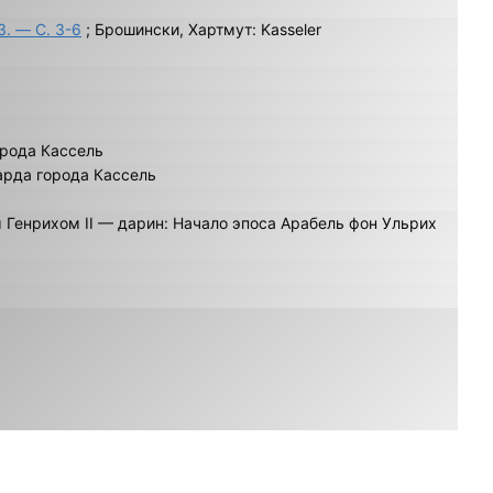
3. — С. 3-6
; Брошински, Хартмут: Kasseler
орода Кассель
арда города Кассель
Генрихом II — дарин: Начало эпоса Арабель фон Ульрих