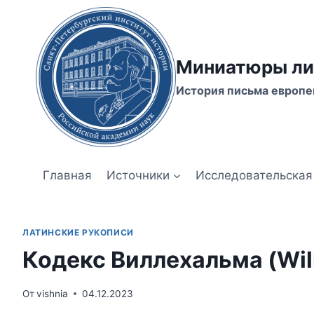
Перейти
к
содержимому
Миниатюры ли
История письма европе
Главная
Источники
Исследовательская
ЛАТИНСКИЕ РУКОПИСИ
Кодекс Виллехальма (Wil
От
vishnia
04.12.2023