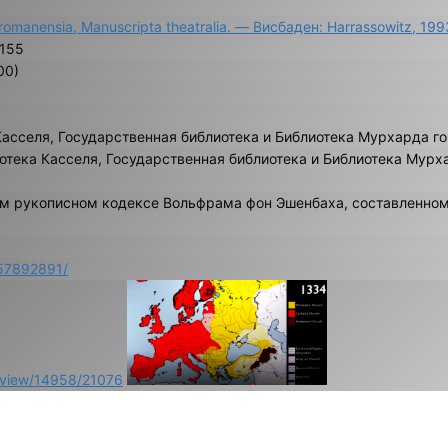
romanensia, Manuscripta theatralia. — Висбаден: Harrassowitz, 199
-155
00)
Касселя, Государственная библиотека и Библиотека Мурхарда г
отека Касселя, Государственная библиотека и Библиотека Мурх
м рукописном кодексе Вольфрама фон Эшенбаха, составленном 
457892891/
le/view/14958/21076