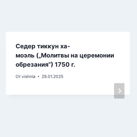
Седер тиккун ха-
моэль („Молитвы на церемонии
обрезания“) 1750 г.
От
vishnia
29.01.2025