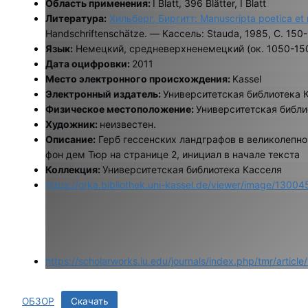
Область применения:
I Blatt, 396 Blätter, I Blatt
Литература:
Хильберг, Биргитт: Manuscripta poetica et 
Handschriftenschätze. — Кассель: Stauda, 1985, С. 150
Язык:
Немецкий, средневерхненемецкий (ок. 1050-15
Дата оцифровки:
2011
Место электронного происхождения:
Kassel
Электронный издатель:
Университетская библиотека 
Физическое местоположение:
Университетская библи
Художник:
неизвестен.
Описание:
Герб гессенских ландграфов в великолепно
фон дем Тюр на странице 2, инициал в начале текста
Коллекция:
Университетская библиотека Касселя
https://orka.bibliothek.uni-kassel.de/viewer/image/1300
https://scholarworks.iu.edu/journals/index.php/tmr/artic
ОБЗОР
Скачать