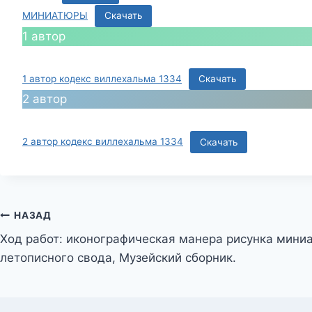
МИНИАТЮРЫ
Скачать
1 автор
1 автор кодекс виллехальма 1334
Скачать
2 автор
2 автор кодекс виллехальма 1334
Скачать
Навигация
НАЗАД
Ход работ: иконографическая манера рисунка мини
по
летописного свода, Музейский сборник.
записям