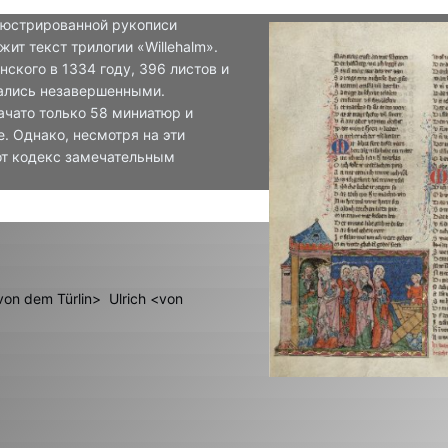
люстрированной рукописи
ит текст трилогии «Willehalm».
нского в 1334 году, 396 листов и
тались незавершенными.
ачато только 58 миниатюр и
. Однако, несмотря на эти
от кодекс замечательным
von dem Türlin>
Ulrich <von